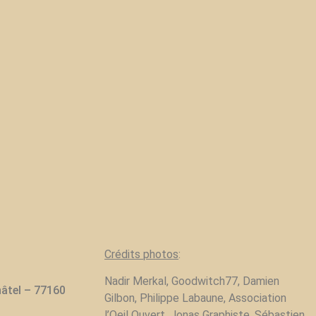
Crédits photos
:
Nadir Merkal, Goodwitch77, Damien
hâtel – 77160
Gilbon, Philippe Labaune, Association
l’Oeil Ouvert, Jonas Graphiste, Sébastien